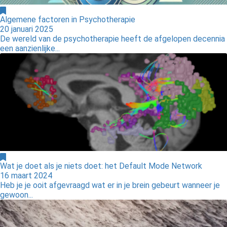
Algemene factoren in Psychotherapie
20 januari 2025
De wereld van de psychotherapie heeft de afgelopen decennia
een aanzienlijke...
Wat je doet als je niets doet: het Default Mode Network
16 maart 2024
Heb je je ooit afgevraagd wat er in je brein gebeurt wanneer je
gewoon...