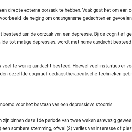
 een directe externe oorzaak te hebben. Vaak gaat het om een c
bijvoorbeeld de neiging om onaangename gedachten en gevoelens
ht besteed aan de oorzaak van een depressie. Bij de cognitief 
milde tot matige depressies, wordt met name aandacht besteed 
veel te weinig aandacht besteed. Hoewel veel instanties er veel 
orden dezelfde cognitief gedragstherapeutische technieken gebru
enoemd voor het bestaan van een depressieve stoornis
n zijn binnen dezelfde periode van twee weken aanwezig geweest
een sombere stemming, ofwel (2) verlies van interesse of plezi