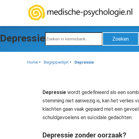
oniem informatie
 verzamelen over
t gedrag van een
zoeker op de
bsite.
Depressie
Zoeken
rketing
rketingcookies
Home
Begrippenlijst
Depressie
rden gebruikt om
zoekers te volgen
 de website.
erdoor kunnen
Depressie
wordt gedefinieerd als een sombe
bsite-eigenaren
stemming niet aanwezig is, kan het verlies v
levante advertenties
klachten gaan vaak gepaard met een gevoel 
nen gebaseerd op
t gedrag van deze
schuldgevoelens en suïcidale gedachten.
zoeker.
Depressie zonder oorzaak?