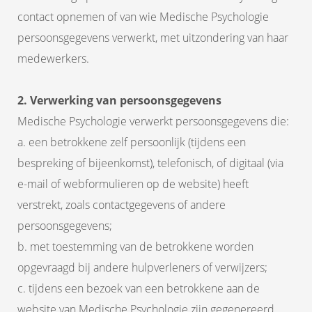
 op de
contact opnemen of van wie Medische Psychologie
e. Hierdoor
persoonsgegevens verwerkt, met uitzondering van haar
 website-
medewerkers.
ren
nte
enties
2. Verwerking van persoonsgegevens
gebaseerd
Medische Psychologie verwerkt persoonsgegevens die:
 gedrag van
a. een betrokkene zelf persoonlijk (tijdens een
ezoeker.
bespreking of bijeenkomst), telefonisch, of digitaal (via
e-mail of webformulieren op de website) heeft
uren
verstrekt, zoals contactgegevens of andere
persoonsgegevens;
b. met toestemming van de betrokkene worden
opgevraagd bij andere hulpverleners of verwijzers;
c. tijdens een bezoek van een betrokkene aan de
website van Medische Psychologie zijn gegenereerd,