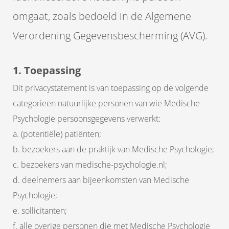
s kan de
omgaat, zoals bedoeld in de Algemene
e niet
oneren.
Verordening Gegevensbescherming (AVG).
ieken
ische
1. Toepassing
s worden
Dit privacystatement is van toepassing op de volgende
kt om
categorieën natuurlijke personen van wie Medische
em
tie te
Psychologie persoonsgegevens verwerkt:
elen over
a. (potentiële) patiënten;
drag van
b. bezoekers aan de praktijk van Medische Psychologie;
zoeker op
c. bezoekers van medische-psychologie.nl;
site.
d. deelnemers aan bijeenkomsten van Medische
ing
Psychologie;
ingcookies
e. sollicitanten;
 gebruikt
f. alle overige personen die met Medische Psychologie
oekers te