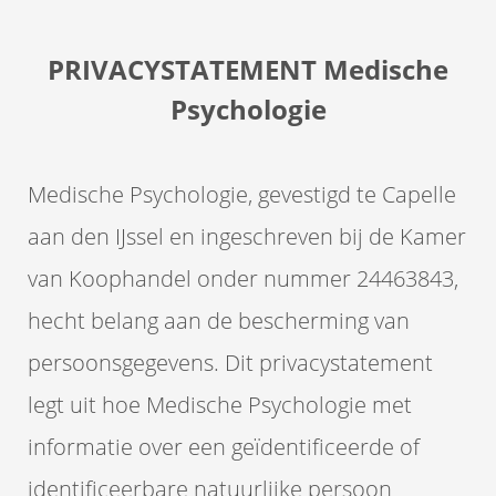
PRIVACYSTATEMENT Medische
Psychologie
ngen
Statement
Medische Psychologie, gevestigd te Capelle
aan den IJssel en ingeschreven bij de Kamer
oneel
van Koophandel onder nummer 24463843,
onele
hecht belang aan de bescherming van
s zijn
kelijk om
persoonsgegevens. Dit privacystatement
bsite te
legt uit hoe Medische Psychologie met
ken. Ze
 gebruikt
informatie over een geïdentificeerde of
asisfuncties
der deze
identificeerbare natuurlijke persoon