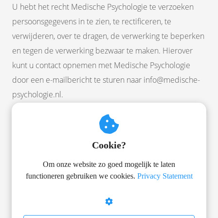
U hebt het recht Medische Psychologie te verzoeken
persoonsgegevens in te zien, te rectificeren, te
verwijderen, over te dragen, de verwerking te beperken
en tegen de verwerking bezwaar te maken. Hierover
kunt u contact opnemen met Medische Psychologie
door een e-mailbericht te sturen naar info@medische-
psychologie.nl.
Ook bij vragen of klachten over de wijze waarop
E-boek Beter Slapen
Medische Psychologie persoonsgegevens verwerkt, kunt
Cookie?
u contact opnemen met Medische Psychologie door
Wil je weten hoe je beter kunt leren slapen? In dit boek
Om onze website zo goed mogelijk te laten
vind je alles overzichtelijk bij elkaar!
een e-mailbericht te sturen naar info@medische-
functioneren gebruiken we cookies.
Privacy Statement
psychologie.nl. Een klacht trachten wij naar
tevredenheid op te lossen. Mocht dat niet lukken, dan
kunt u zich wenden tot de Autoriteit Persoonsgegevens