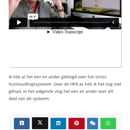
 op de
e. Hierdoor
 website-
ren
nte
enties
gebaseerd
 gedrag van
ezoeker.
Ik heb al het een en ander geblogd over het stress
uren
huishoudingssysteem. Over de HPA as heb ik het nog niet
gehad. In het volgende vlog het een en ander over dit
deel van dit systeem.