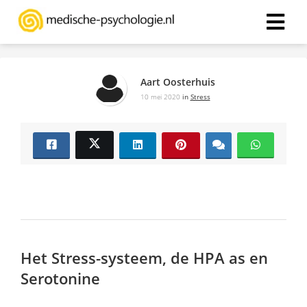
ngen
Aart Oosterhuis
Statement
10 mei 2020
in
Stress
oneel
onele
s zijn
kelijk om
bsite te
ken. Ze
Het Stress-systeem, de HPA as en
 gebruikt
Serotonine
asisfuncties
der deze