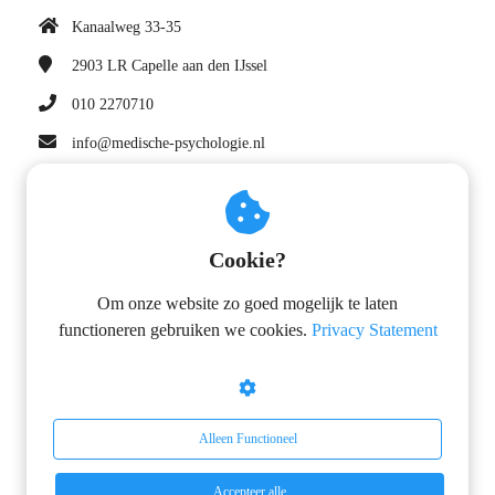
Kanaalweg 33-35
2903 LR
Capelle aan den IJssel
010 2270710
info@medische-psychologie.nl
KvK nummer: 90814703
Navigatie
Cookie?
Privacy statement
Om onze website zo goed mogelijk te laten
Leveringsvoorwaarden
functioneren gebruiken we cookies.
Privacy Statement
Missie en visie
Kwaliteitsstatuut
Volg ons op
Alleen Functioneel
YouTube
Accepteer alle