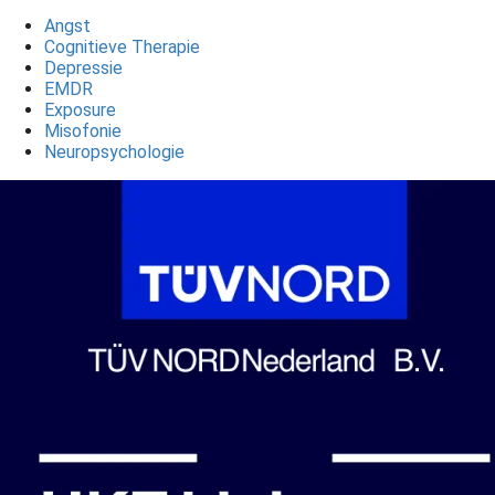
Angst
Cognitieve Therapie
Depressie
EMDR
Exposure
Misofonie
Neuropsychologie