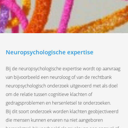
s kan de
e niet
oneren.
ieken
ische
s worden
kt om
Neuropsychologische expertise
em
tie te
Bij de neuropsychologische expertise wordt op aanvraag
elen over
van bijvoorbeeld een neuroloog of van de rechtbank
drag van
zoeker op
neuropsychologisch onderzoek uitgevoerd met als doel
site.
om de relatie tussen cognitieve klachten of
gedragsproblemen en hersenletsel te onderzoeken.
ing
Bij dit soort onderzoek worden klachten geobjectiveerd
ingcookies
 gebruikt
die mensen kunnen ervaren na niet aangeboren
oekers te