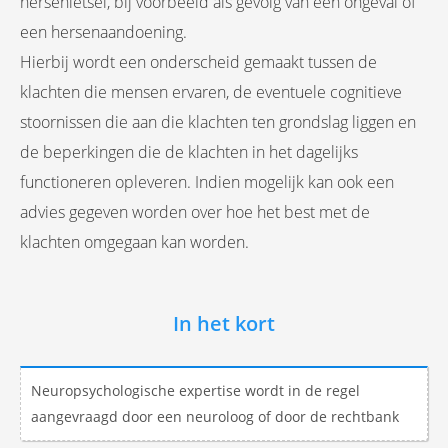
hersenletsel, bij voorbeeld als gevolg van een ongeval of
 op de
een hersenaandoening.
e. Hierdoor
Hierbij wordt een onderscheid gemaakt tussen de
 website-
ren
klachten die mensen ervaren, de eventuele cognitieve
nte
stoornissen die aan die klachten ten grondslag liggen en
enties
de beperkingen die de klachten in het dagelijks
gebaseerd
functioneren opleveren. Indien mogelijk kan ook een
 gedrag van
ezoeker.
advies gegeven worden over hoe het best met de
klachten omgegaan kan worden.
uren
In het kort
Neuropsychologische expertise wordt in de regel
aangevraagd door een neuroloog of door de rechtbank