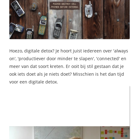
s kan de
e niet
oneren.
ieken
ische
s worden
Hoezo, digitale detox? Je hoort juist iedereen over 'always
kt om
on', 'productiever door minder te slapen', 'connected' en
em
meer van dat soort kreten. Er ooit bij stil gestaan dat je
tie te
ook iets doet als je niets doet? Misschien is het dan tijd
elen over
voor een digitale detox.
drag van
zoeker op
site.
ing
ingcookies
 gebruikt
oekers te