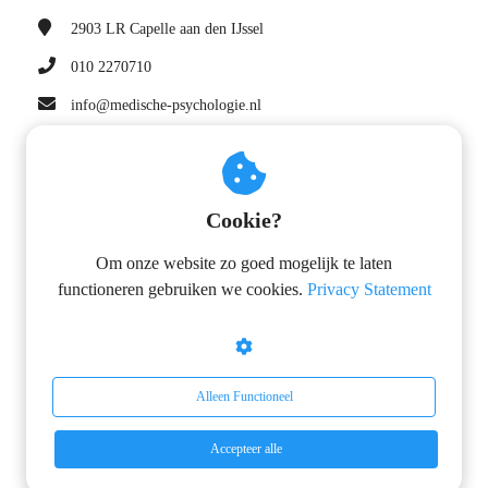
2903 LR
Capelle aan den IJssel
010 2270710
info@medische-psychologie.nl
KvK nummer: 90814703
Navigatie
Cookie?
Privacy statement
Om onze website zo goed mogelijk te laten
Leveringsvoorwaarden
functioneren gebruiken we cookies.
Privacy Statement
Missie en visie
Kwaliteitsstatuut
Volg ons op
Alleen Functioneel
YouTube
Accepteer alle