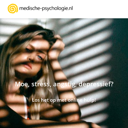
Moe, stress, angstig, depressief?
Los het op met online hulp!