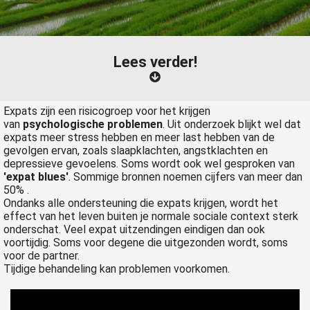
s kan de
e niet
oneren.
Lees verder!
ieken
ische
s worden
Expats zijn een risicogroep voor het krijgen
kt om
van
psychologische problemen
. Uit onderzoek blijkt wel dat
expats meer stress hebben en meer last hebben van de
em
gevolgen ervan, zoals slaapklachten, angstklachten en
tie te
depressieve gevoelens. Soms wordt ook wel gesproken van
elen over
'expat blues'
. Sommige bronnen noemen cijfers van meer dan
drag van
50% .
Ondanks alle ondersteuning die expats krijgen, wordt het
zoeker op
effect van het leven buiten je normale sociale context sterk
site.
onderschat. Veel expat uitzendingen eindigen dan ook
voortijdig. Soms voor degene die uitgezonden wordt, soms
ing
voor de partner.
Tijdige behandeling kan problemen voorkomen.
ingcookies
 gebruikt
oekers te