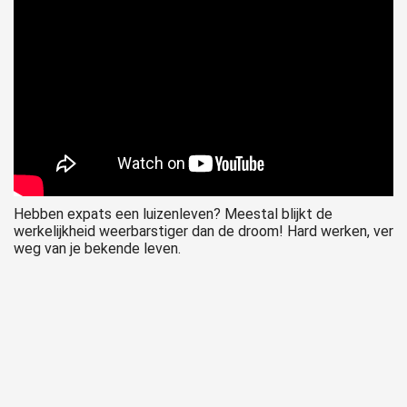
 op de
e. Hierdoor
 website-
ren
nte
enties
gebaseerd
 gedrag van
ezoeker.
Hebben expats een luizenleven? Meestal blijkt de
werkelijkheid weerbarstiger dan de droom! Hard werken, ver
weg van je bekende leven.
uren