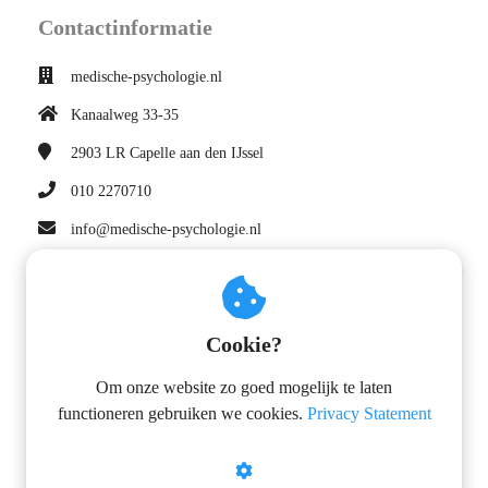
Contactinformatie
medische-psychologie.nl
Kanaalweg 33-35
2903 LR
Capelle aan den IJssel
010 2270710
info@medische-psychologie.nl
KvK nummer: 90814703
E-boek Beter Slapen
Navigatie
Cookie?
Privacy statement
Wil je weten hoe je beter kunt leren slapen? In dit boek
Om onze website zo goed mogelijk te laten
vind je alles overzichtelijk bij elkaar!
Leveringsvoorwaarden
functioneren gebruiken we cookies.
Privacy Statement
Missie en visie
Kwaliteitsstatuut